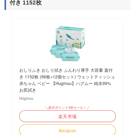
付き 1152枚
おしりふき おしり拭き ふんわり厚手 大容量 蓋付
き 1152枚 (96枚×12個セット) ウェットティッシュ
赤ちゃん ベビー 【Hugmuu】ハグムー 純水99%
お尻拭き
Hügmuu
＼楽天ポイント4倍セール！／
楽天市場
Amazon