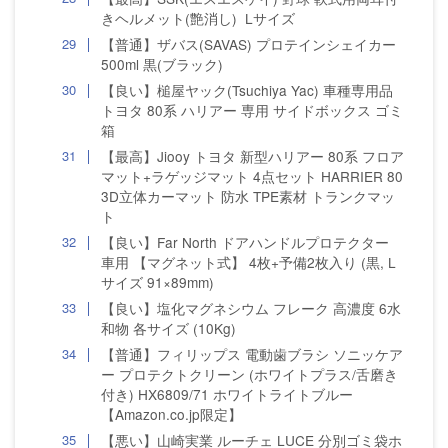
きヘルメット(艶消し) Lサイズ
【普通】ザバス(SAVAS) プロテインシェイカー
500ml 黒(ブラック)
【良い】槌屋ヤック(Tsuchiya Yac) 車種専用品
トヨタ 80系 ハリアー 専用 サイドボックス ゴミ
箱
【最高】Jiooy トヨタ 新型ハリアー 80系 フロア
マット+ラゲッジマット 4点セット HARRIER 80
3D立体カーマット 防水 TPE素材 トランクマッ
ト
【良い】Far North ドアハンドルプロテクター
車用 【マグネット式】 4枚+予備2枚入り (黒, L
サイズ 91×89mm)
【良い】塩化マグネシウム フレーク 高濃度 6水
和物 各サイズ (10Kg)
【普通】フィリップス 電動歯ブラシ ソニッケア
ー プロテクトクリーン (ホワイトプラス/舌磨き
付き) HX6809/71 ホワイトライトブルー
【Amazon.co.jp限定】
【悪い】山崎実業 ルーチェ LUCE 分別ゴミ袋ホ