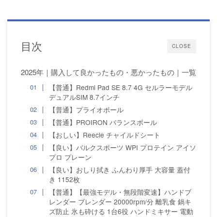
目次
CLOSE
2025年｜購入して良かったもの・悪かったもの｜一覧
【普通】Redmi Pad SE 8.7 4G セルラーモデル
デュアルSIM 8.7インチ
【普通】プライオボール
【普通】PROIRON バランスボール
【おしい】Reecle チャイルドシート
【良い】バルクスポーツ WPI プロテイン アイソ
プロ プレーン
【良い】おしり拭き ふんわり厚手 大容量 蓋付
き 1152枚
【普通】【最強モデル・無段階変速】ハンドブ
レンダー ブレンダー 20000rpm/分 離乳食 鍋キ
ズ防止 氷も砕ける 1台6役 ハンドミキサー 電動