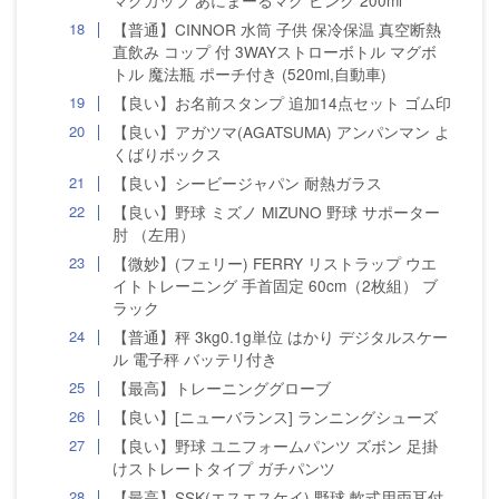
マグカップ あにまーるマグ ピンク 200ml
【普通】CINNOR 水筒 子供 保冷保温 真空断熱
直飲み コップ 付 3WAYストローボトル マグボ
トル 魔法瓶 ポーチ付き (520ml,自動車)
【良い】お名前スタンプ 追加14点セット ゴム印
【良い】アガツマ(AGATSUMA) アンパンマン よ
くばりボックス
【良い】シービージャパン 耐熱ガラス
【良い】野球 ミズノ MIZUNO 野球 サポーター
肘 （左用）
【微妙】(フェリー) FERRY リストラップ ウエ
イトトレーニング 手首固定 60cm（2枚組） ブ
ラック
【普通】秤 3kg0.1g単位 はかり デジタルスケー
ル 電子秤 バッテリ付き
【最高】トレーニンググローブ
【良い】[ニューバランス] ランニングシューズ
【良い】野球 ユニフォームパンツ ズボン 足掛
けストレートタイプ ガチパンツ
【最高】SSK(エスエスケイ) 野球 軟式用両耳付