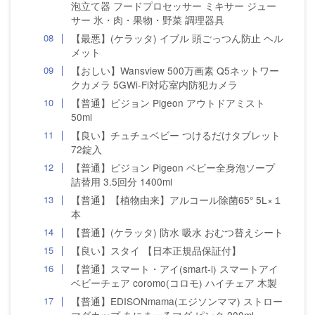
泡立て器 フードプロセッサー ミキサー ジュー
サー 氷・肉・果物・野菜 調理器具
【最悪】(ケラッタ) イブル 頭ごっつん防止 ヘル
メット
【おしい】Wansview 500万画素 Q5ネットワー
クカメラ 5GWi-Fi対応室内防犯カメラ
【普通】ピジョン Pigeon アウトドアミスト
50ml
【良い】チュチュベビー つけるだけタブレット
72錠入
【普通】ピジョン Pigeon ベビー全身泡ソープ
詰替用 3.5回分 1400ml
【普通】【植物由来】アルコール除菌65° 5L×１
本
【普通】(ケラッタ) 防水 吸水 おむつ替えシート
【良い】スタイ 【日本正規品保証付】
【普通】スマート・アイ(smart-i) スマートアイ
ベビーチェア coromo(コロモ) ハイチェア 木製
【普通】EDISONmama(エジソンママ) ストロー