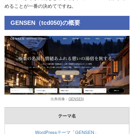
めることが一番の決めてですね。
GENSEN（tcd050)の概要
出典画像：
GENSEN
テーマ名
WordPressテーマ「GENSEN」